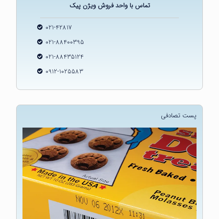
تماس با واحد فروش ویژن پیک
021-42817
021-88400395
021-88435124
0912-1025583