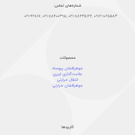
شماره‌های تماس:
021-42817
,
021-88400395
,
021-88435124
,
0912-1025583
محصولات
جوهرافشان پیوسته
علامت‌گذاری لیزری
انتقال حرارتی
جوهرافشان حرارتی
کاربردها