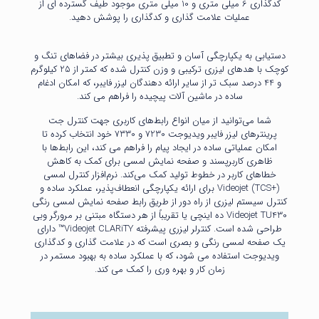
کدگذاری 6 میلی متری و 10 میلی متری موجود طیف گسترده ای از
عملیات علامت گذاری و کدگذاری را پوشش دهید.
دستیابی به یکپارچگی آسان و تطبیق پذیری بیشتر در فضاهای تنگ و
کوچک با هدهای لیزری ترکیبی و وزن کنترل شده که کمتر از 25 کیلوگرم
و 44 درصد سبک تر از سایر ارائه دهندگان لیزر فایبر، که امکان ادغام
ساده در ماشین آلات پیچیده را فراهم می کند.
شما می‌توانید از میان انواع رابط‌های کاربری جهت کنترل جت
پرینترهای لیزر فایبر ویدیوجت 7230 و 7330 خود انتخاب کرده تا
امکان عملیاتی ساده در ایجاد پیام را فراهم می کند، این رابط‌ها با
ظاهری کاربرپسند و صفحه نمایش لمسی برای کمک به کاهش
خطاهای کاربر در خطوط تولید کمک می‌کند. نرم‌افزار کنترل لمسی
Videojet (TCS+) برای ارائه یکپارچگی انعطاف‌پذیر، عملکرد ساده و
کنترل سیستم لیزری از راه دور از طریق رابط صفحه نمایش لمسی رنگی
Videojet TU430 ده اینچی یا تقریباً از هر دستگاه مبتنی بر مرورگر وبی
طراحی شده است. کنترلر لیزری پیشرفته Videojet CLARiTY™ دارای
یک صفحه لمسی رنگی و بصری است که در علامت گذاری و کدگذاری
ویدیوجت استفاده می شود، که با عملکرد ساده به بهبود مستمر در
زمان کار و بهره وری را کمک می کند.