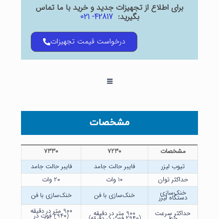
برای اطلاع از تجهیزات جدید و خرید با ما تماس
بگیرید:
42817- 021
درخواست قیمت تجهیزات
مشخصات
مشخصات
7230
7330
تیوب لیزر
فایبر حالت جامد
فایبر حالت جامد
حداکثر توان
10 وات
20 وات
خنک‌سازی
خنک‌سازی با فن
خنک‌سازی با فن
دستگاه لیزر
900 متر در دقیقه
حداکثر سرعت
900 متر در دقیقه
(2940 فوت در
خط
(2940 فوت در دقیقه)