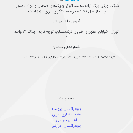
شرکت ویژن پیک ارائه دهنده انواع چاپگرهای صنعتی و مواد مصرفی
چاپ از سال 1371 همراه صنعتگران ایران عزیز است.
آدرس دفتر تهران:
تهران، خیابان مطهری، خیابان ترکمنستان، کوچه نارنج، پلاک ۳، واحد
۱
شماره‌های تماس:
021-42817
,
021-88400395
,
021-88435124
,
0912-1025583
محصولات
جوهرافشان پیوسته
علامت‌گذاری لیزری
انتقال حرارتی
جوهرافشان حرارتی