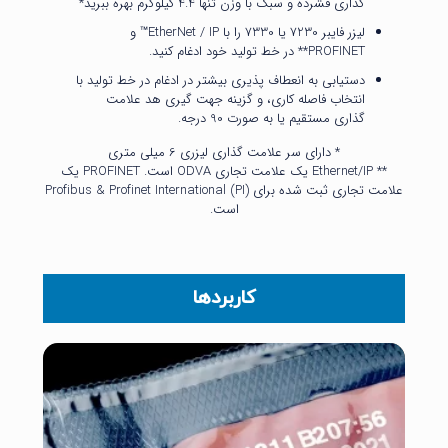
گذاری فشرده و سبک با وزن تنها 4.4 کیلوگرم بهره ببرید*
لیزر فایبر 7230 یا 7330 را با EtherNet / IP™ و
PROFINET** در خط تولید خود ادغام کنید.
دستیابی به انعطاف پذیری بیشتر در ادغام در خط تولید با
انتخاب فاصله کاری، و گزینه جهت گیری هد علامت
گذاری مستقیم یا به صورت 90 درجه.
* دارای سر علامت گذاری لیزری 6 میلی متری
** Ethernet/IP یک علامت تجاری ODVA است. PROFINET یک
علامت تجاری ثبت شده برای Profibus & Profinet International (PI)
است.
کاربردها