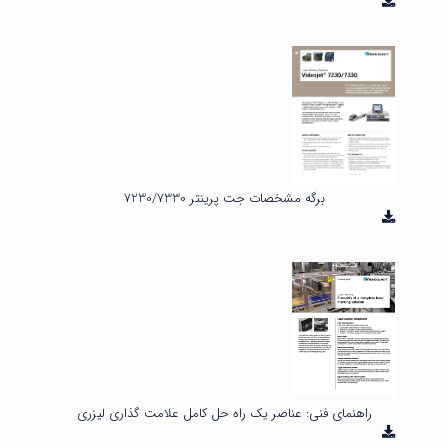
برگه مشخصات جت پرینتر 7230/7330
راهنمای فنی: عناصر یک راه حل کامل علامت گذاری لیزری