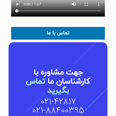
تماس با ما
جهت مشاوره با
کارشناسان ما
تماس
بگیرید
021-42817
021-88400395