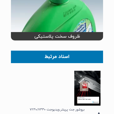
ظروف سخت پلاستیکی
اسناد مرتبط
بروشور جت پرینتر ویدیوجت 7230/7330