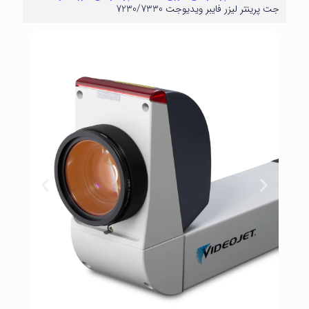
جت پرینتر لیزر فایبر ویدیوجت 7230/7330