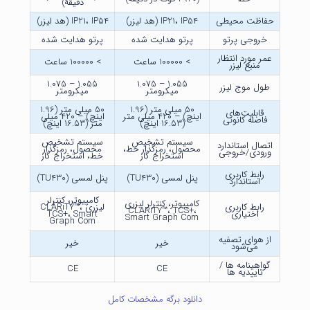
دقیقه)
حفاظت محیطی
IP21، IP54 (هد لیزر)
IP21، IP54 (هد لیزر)
خروجی پرتو
پرتو هدایت شده
پرتو هدایت شده
عمر مورد انتظار
> 100000 ساعت
> 100000 ساعت
منبع لیزر
1.055 – 1.075
1.055 – 1.075
طول موج لیزر
میکرومتر
میکرومتر
50 میلی متر (1.96
50 میلی متر (1.96
قابلیت‌های
اینچ) – 420 میلی متر
اینچ) – 420 میلی
فاصله کانونی
(16.53 اینچ)
متر (16.53 اینچ)
سیستم تشخیص
سیستم تشخیص
اتصال استاندارد
محصول، رمزگذار خط،
محصول، رمزگذار
ورودی/خروجی
استخراج گاز
خط، استخراج گاز
رابط کاربری
پنل لمسی (TU430)
پنل لمسی (TU430)
استاندارد
کامپیوتر، کنترلر
کامپیوتر، کنترلر لیزری
رابط کاربری
لیزری CLARiTY™،
CLARiTY™، TCS+،
اختیاری
TCS+، Smart
Smart Graph Com
Graph Com
از هوای تصفیه
خیر
خیر
می‌شود
گواهینامه ها /
CE
CE
تاییدیه ها
دانلود برگه مشخصات کامل